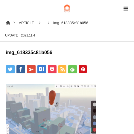
ホーム
ARTICLE
img_618335c81b056
BIM
UPDATE
2021.11.4
IoT
img_618335c81b056
Fab
Tech