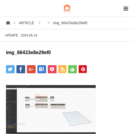
ホーム
ARTICLE
img_66433e8e29ef0
BIM
UPDATE
2024.05.14
IoT
img_66433e8e29ef0
Fab
Tech