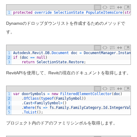
1
protected
override 
SelectionState 
PopulateItemsCore
(
strin
Dynamoのドロップダウンリストを作成するためのメソッドで
す。
1
Autodesk
.
Revit
.
DB
.
Document 
doc
=
DocumentManager
.
Instance
2
if
(
doc
==
null
)
3
return
SelectionState
.
Restore
;
RevitAPIを使用して、Revitの現在のドキュメントを取得します。
1
var
doorSymbols
=
new
FilteredElementCollector
(
doc
)
2
.
OfClass
(
typeof
(
FamilySymbol
)
)
3
.
Cast
<
FamilySymbol
>
(
)
4
.
Where
(
fs
=
>
fs
.
Family
.
FamilyCategory
.
Id
.
IntegerValue
5
.
ToList
(
)
;
プロジェクト内のドアのファミリシンボルを取得します。