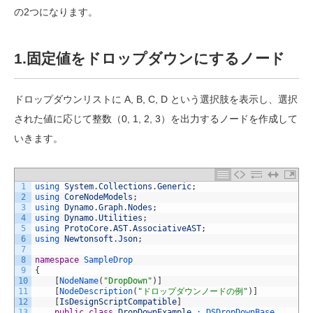
の2つになります。
1.固定値をドロップダウンにするノード
ドロップダウンリストに A, B, C, D という選択肢を表示し、選択
された値に応じて整数（0, 1, 2, 3）を出力するノードを作成して
いきます。
1
using 
System
.
Collections
.
Generic
;
2
using 
CoreNodeModels
;
3
using 
Dynamo
.
Graph
.
Nodes
;
4
using 
Dynamo
.
Utilities
;
5
using 
ProtoCore
.
AST
.
AssociativeAST
;
6
using 
Newtonsoft
.
Json
;
7
8
namespace
SampleDrop
9
{
10
[
NodeName
(
"DropDown"
)
]
11
[
NodeDescription
(
"ドロップダウンノードの例"
)
]
12
[
IsDesignScriptCompatible
]
13
public
class
DropDownExample
:
DSDropDownBase