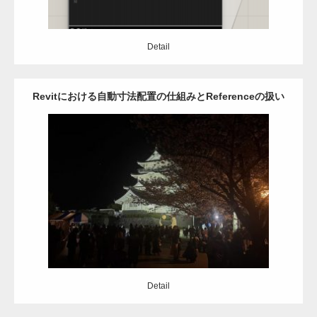
Detail
Revitにおける自動寸法配置の仕組みとReferenceの扱い
Category:
Revit
アドイン
自動設計
API
C#
Detail
Detail