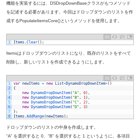
機能を実装するには、DSDropDownBaseクラスがもつメソッド
を記述する必要があります。今回はドロップダウンのリストを作
成するPopulateItemsCore()というメソッドを使用します。
1
Items
.
Clear
(
)
;
Itemsはドロップダウンのリストになり、既存のリストをすべて
削除し、新しいリストを作成できるようにします。
1
var
newItems
=
new
List
<
DynamoDropDownItem
>
(
)
2
{
3
new
DynamoDropDownItem
(
"A"
,
0
)
,
4
new
DynamoDropDownItem
(
"B"
,
1
)
,
5
new
DynamoDropDownItem
(
"C"
,
2
)
,
6
new
DynamoDropDownItem
(
"D"
,
3
)
7
}
;
8
Items
.
AddRange
(
newItems
)
;
ドロップダウンのリストの中身を作成します。
“A” を選択すると 0、”B” を選択すると 1 というように、各項目