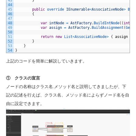
43
}
44
45
public
override 
IEnumerable
<
AssociativeNode
>
Bui
46
{
47
48
var
intNode
=
AstFactory
.
BuildIntNode
(
(
int
)
I
49
var
assign
=
AstFactory
.
BuildAssignment
(
GetA
50
51
return
new
List
<
AssociativeNode
>
{
assign
}
;
52
}
53
}
54
}
上記のコードを簡単に解説していきます。
① クラスの宣言
ノードの名称はクラス名.メソッド名と説明してきましたが、下
記の記述を行えば、クラス名、メソッド名によらずノード名を自
由に設定できます。