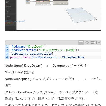
1
[
NodeName
(
"DropDown"
)
]
2
[
NodeDescription
(
"ドロップダウンノードの例"
)
]
3
[
IsDesignScriptCompatible
]
4
public
class
DropDownExample
:
DSDropDownBase
NodeName(“DropDown”) ： Dynamo の ノード名 を
“DropDown” に設定
NodeDescription(“ドロップダウンノードの例”) ： ノードの説
明文
DSDropDownBaseクラスはDynamoでドロップダウンノードを
作成するためにすでに用意されている基底クラスです。
このクラスを継承することで、ドロップダウンの機能（リストの