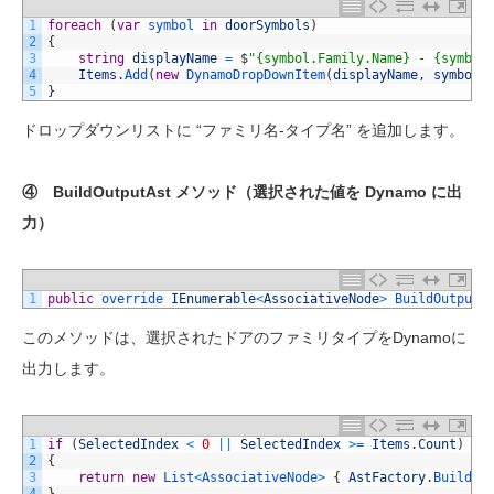
1
foreach
(
var
symbol 
in
doorSymbols
)
2
{
3
string
displayName
=
$
"{symbol.Family.Name} - {symbol
4
Items
.
Add
(
new
DynamoDropDownItem
(
displayName
,
symbol
)
5
}
ドロップダウンリストに “ファミリ名-タイプ名” を追加します。
④ BuildOutputAst メソッド（選択された値を Dynamo に出
力）
1
public
override 
IEnumerable
<
AssociativeNode
>
BuildOutputA
このメソッドは、選択されたドアのファミリタイプをDynamoに
出力します。
1
if
(
SelectedIndex
<
0
||
SelectedIndex
>=
Items
.
Count
)
2
{
3
return
new
List
<
AssociativeNode
>
{
AstFactory
.
BuildNu
4
}