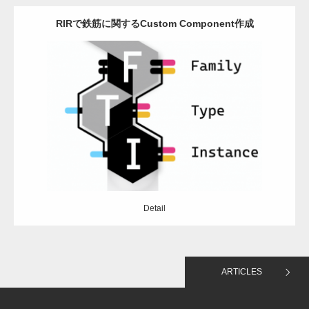
RIRで鉄筋に関するCustom Component作成
Category:
Grasshopper
Revit
python
Detail
Detail
ARTICLES