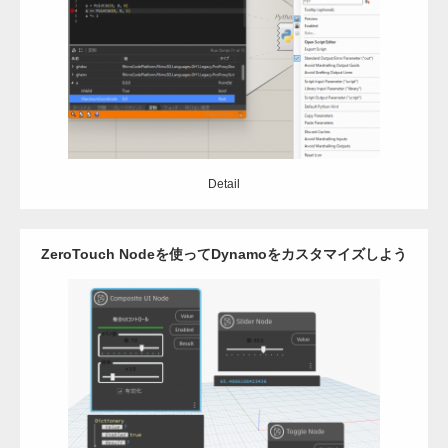
Category:
Grasshopper
C#
python
Detail
Detail
ZeroTouch Nodeを使ってDynamoをカスタマイズしよう
8_総集編
Category:
Dynamo
Revit
C#
Detail