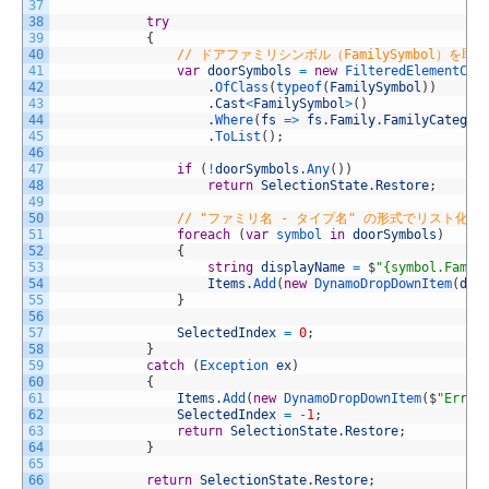
37
38
try
39
{
40
// ドアファミリシンボル（FamilySymbol）を取得
41
var
doorSymbols
=
new
FilteredElementCol
42
.
OfClass
(
typeof
(
FamilySymbol
)
)
43
.
Cast
<
FamilySymbol
>
(
)
44
.
Where
(
fs
=
>
fs
.
Family
.
FamilyCategor
45
.
ToList
(
)
;
46
47
if
(
!
doorSymbols
.
Any
(
)
)
48
return
SelectionState
.
Restore
;
49
50
// "ファミリ名 - タイプ名" の形式でリスト化
51
foreach
(
var
symbol 
in
doorSymbols
)
52
{
53
string
displayName
=
$
"{symbol.Famil
54
Items
.
Add
(
new
DynamoDropDownItem
(
dis
55
}
56
57
SelectedIndex
=
0
;
58
}
59
catch
(
Exception 
ex
)
60
{
61
Items
.
Add
(
new
DynamoDropDownItem
(
$
"Error
62
SelectedIndex
=
-
1
;
63
return
SelectionState
.
Restore
;
64
}
65
66
return
SelectionState
.
Restore
;