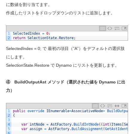
に数値を割り当てます。
作成したリストをドロップダウンのリストに追加します。
1
SelectedIndex
=
0
;
2
return
SelectionState
.
Restore
;
SelectedIndex = 0; で 最初の項目（”A”）をデフォルトの選択肢
にします。
SelectionState.Restore で Dynamo にリストを更新します。
④ BuildOutputAst メソッド（選択された値を Dynamo に出
力）
1
public
override 
IEnumerable
<
AssociativeNode
>
BuildOutputA
2
{
3
4
var
intNode
=
AstFactory
.
BuildIntNode
(
(
int
)
Items
[
Sele
5
var
assign
=
AstFactory
.
BuildAssignment
(
GetAstIdentif
6