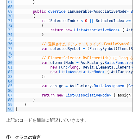
67
}
68
69
public
override 
IEnumerable
<
AssociativeNode
>
Bui
70
{
71
if
(
SelectedIndex
<
0
||
SelectedIndex
>=
It
72
{
73
return
new
List
<
AssociativeNode
>
{
AstFa
74
}
75
76
// 選択されたドアファミリタイプ（FamilySymbol）を
77
var
selectedSymbol
=
(
FamilySymbol
)
Items
[
Sel
78
79
// ElementSelector.ByElementId() に long を渡
80
var
elementNode
=
AstFactory
.
BuildFunctionCa
81
new
Func
<
long
,
Revit
.
Elements
.
Element
>
(
R
82
new
List
<
AssociativeNode
>
{
AstFactory
.
B
83
)
;
84
85
var
assign
=
AstFactory
.
BuildAssignment
(
GetA
86
87
return
new
List
<
AssociativeNode
>
{
assign
}
;
88
}
89
}
90
}
上記のコードを簡単に解説していきます。
① クラスの宣言