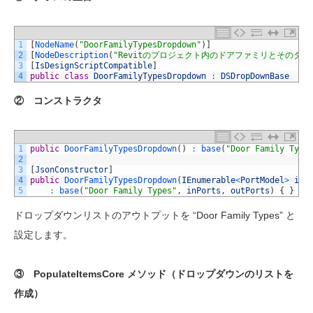
1
[
NodeName
(
"DoorFamilyTypesDropdown"
)
]
2
[
NodeDescription
(
"Revitのプロジェクト内のドアファミリとそのタ
3
[
IsDesignScriptCompatible
]
4
public
class
DoorFamilyTypesDropdown
:
DSDropDownBase
② コンストラクタ
1
public
DoorFamilyTypesDropdown
(
)
:
base
(
"Door Family Type
2
3
[
JsonConstructor
]
4
public
DoorFamilyTypesDropdown
(
IEnumerable
<
PortModel
>
inP
5
:
base
(
"Door Family Types"
,
inPorts
,
outPorts
)
{
}
ドロップダウンリストのアウトプットを “Door Family Types” と
設定します。
③ PopulateItemsCore メソッド（ドロップダウンのリストを
作成）