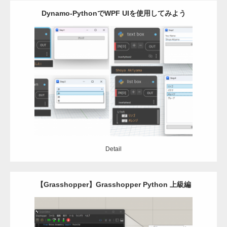
Dynamo-PythonでWPF UIを使用してみよう
Category:
Dynamo
Revit
python
Detail
Detail
【Grasshopper】Grasshopper Python 上級編