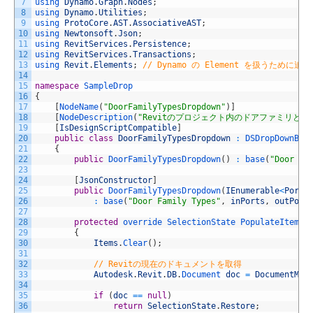
7
using 
Dynamo
.
Graph
.
Nodes
;
8
using 
Dynamo
.
Utilities
;
9
using 
ProtoCore
.
AST
.
AssociativeAST
;
10
using 
Newtonsoft
.
Json
;
11
using 
RevitServices
.
Persistence
;
12
using 
RevitServices
.
Transactions
;
13
using 
Revit
.
Elements
;
// Dynamo の Element を扱うために追加
14
15
namespace
SampleDrop
16
{
17
[
NodeName
(
"DoorFamilyTypesDropdown"
)
]
18
[
NodeDescription
(
"Revitのプロジェクト内のドアファミリと
19
[
IsDesignScriptCompatible
]
20
public
class
DoorFamilyTypesDropdown
:
DSDropDownBas
21
{
22
public
DoorFamilyTypesDropdown
(
)
:
base
(
"Door Fa
23
24
[
JsonConstructor
]
25
public
DoorFamilyTypesDropdown
(
IEnumerable
<
PortM
26
:
base
(
"Door Family Types"
,
inPorts
,
outPort
27
28
protected
override 
SelectionState 
PopulateItemsC
29
{
30
Items
.
Clear
(
)
;
31
32
// Revitの現在のドキュメントを取得
33
Autodesk
.
Revit
.
DB
.
Document 
doc
=
DocumentMan
34
35
if
(
doc
==
null
)
36
return
SelectionState
.
Restore
;