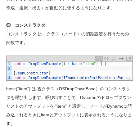
作成・選択・出力）が自動的に使えるようになります。
② コンストラクタ
コンストラクタ は、クラス（ノード）の初期設定を行うための
関数です。
1
public
DropDownExample
(
)
:
base
(
"item"
)
{
}
2
3
[
JsonConstructor
]
4
public
DropDownExample
(
IEnumerable
<
PortModel
>
inPorts
,
IE
base(“item”) は 親クラス（DSDropDownBase）のコンストラク
タを呼び出します。呼び出すことで、Dynamoのドロップダウン
リストのアウトプットを “item” と設定し、ノードがDynamoに読
み込まれるときにitemとアウトプットに表示されるようになりま
す。