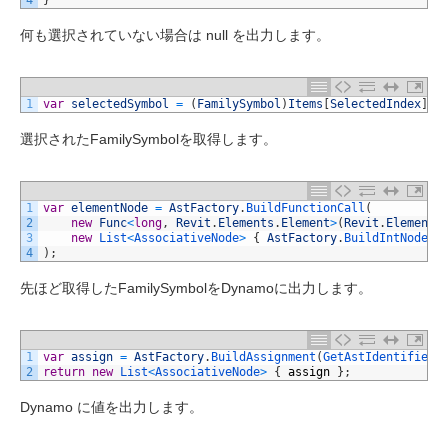
何も選択されていない場合は null を出力します。
1
var
selectedSymbol
=
(
FamilySymbol
)
Items
[
SelectedIndex
]
.
I
選択されたFamilySymbolを取得します。
1
var
elementNode
=
AstFactory
.
BuildFunctionCall
(
2
new
Func
<
long
,
Revit
.
Elements
.
Element
>
(
Revit
.
Elements
3
new
List
<
AssociativeNode
>
{
AstFactory
.
BuildIntNode
(
(
4
)
;
先ほど取得したFamilySymbolをDynamoに出力します。
1
var
assign
=
AstFactory
.
BuildAssignment
(
GetAstIdentifierF
2
return
new
List
<
AssociativeNode
>
{
assign
}
;
Dynamo に値を出力します。