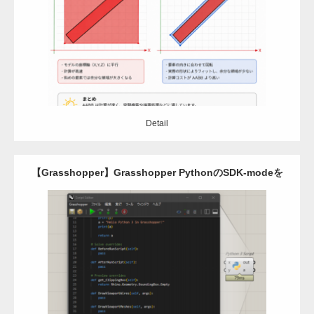
Category:
Revit
アドイン
C#
Detail
Detail
【Grasshopper】Grasshopper PythonのSDK-modeを
使ってみよう
Category:
Grasshopper
C#
python
Detail