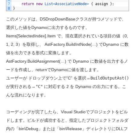
7
return
new
List
<
AssociativeNode
>
{
assign
}
;
8
}
このメソッドは、DSDropDownBaseクラスが持つメソッドで、
選択した値をDynamoに出力するものです。
Items[SelectedIndex].Item で、現在選択されている項目の値（0,
1, 2, 3）を取得し、 AstFactory.BuildIntNode(…) でDynamo に数
値を出力できる形式に変換します。
AstFactory.BuildAssignment(…) で Dynamo に数値を出力するノ
ードを作成し、returnでDynamoに値を渡します。
ユーザーが ドロップダウン上で”C” を選択→
BuildOutputAst()
が実行される→
"C"
に対応する
2
を Dynamo の出力にする。こ
んな流れになります。
コーディングが完了したら、Visual Studioでプロジェクトをビル
ドします。ビルドが成功すると、指定したプロジェクトフォルダ
内の「bin\Debug」または「bin\Release」ディレクトリにDLLフ