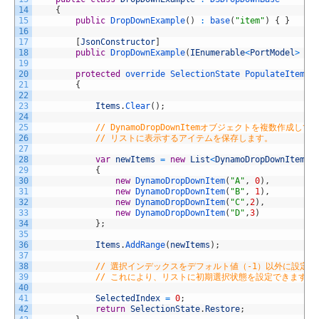
14
{
15
public
DropDownExample
(
)
:
base
(
"item"
)
{
}
16
17
[
JsonConstructor
]
18
public
DropDownExample
(
IEnumerable
<
PortModel
>
in
19
20
protected
override 
SelectionState 
PopulateItemsC
21
{
22
23
Items
.
Clear
(
)
;
24
25
// DynamoDropDownItemオブジェクトを複数作成して
26
// リストに表示するアイテムを保存します。
27
28
var
newItems
=
new
List
<
DynamoDropDownItem
>
(
29
{
30
new
DynamoDropDownItem
(
"A"
,
0
)
,
31
new
DynamoDropDownItem
(
"B"
,
1
)
,
32
new
DynamoDropDownItem
(
"C"
,
2
)
,
33
new
DynamoDropDownItem
(
"D"
,
3
)
34
}
;
35
36
Items
.
AddRange
(
newItems
)
;
37
38
// 選択インデックスをデフォルト値（-1）以外に設定し
39
// これにより、リストに初期選択状態を設定できます。
40
41
SelectedIndex
=
0
;
42
return
SelectionState
.
Restore
;