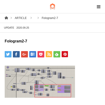
ホーム
ARTICLE
Fologram2-7
BIM
UPDATE
2020.09.25
IoT
Fologram2-7
Fab
Tech