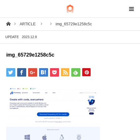
ホーム
ARTICLE
img_65729e1258c5c
BIM
UPDATE
2023.12.8
IoT
img_65729e1258c5c
Fab
Tech