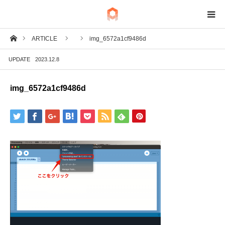
ホーム
ARTICLE
img_6572a1cf9486d
BIM
UPDATE
2023.12.8
IoT
img_6572a1cf9486d
Fab
Tech