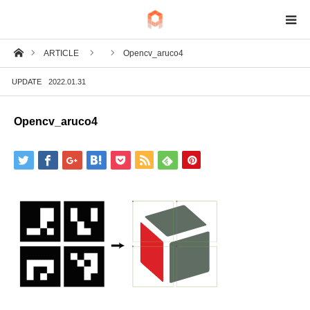
ホーム
ARTICLE
Opencv_aruco4
BIM
UPDATE
2022.01.31
IoT
Opencv_aruco4
Fab
Tech