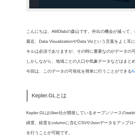
こんにちは、AMDlabの森山です。外出の機会が減って
最近、Data VisualizationやData Vizとい
キルは必須でありますが、その時に重要なのがデータの
しかしながら、地域ごとの人口や気象データなどはまと
今回は、このデータの可視化を簡単に行うことができる
K
Kepler.GLとは
Kepler.GLはUber社が開発しているオープンソースのweb
緯度、経度をcolumnに含むCSVやJsonデータをア
を行うことが可能です。