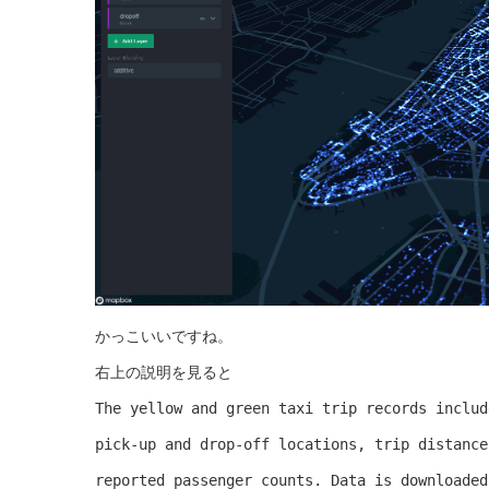
かっこいいですね。
右上の説明を見ると
The yellow and green taxi trip records includ
pick-up and drop-off locations, trip distance
reported passenger counts. Data is downloaded