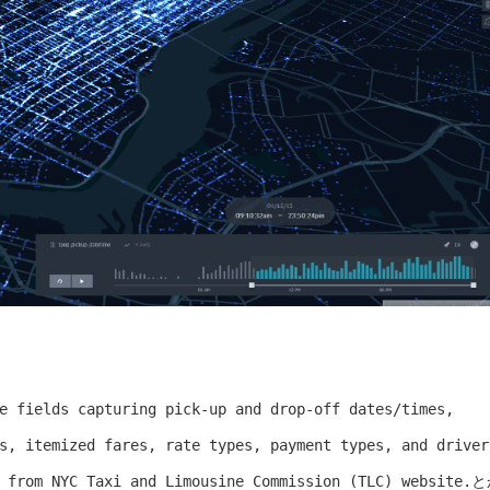
e fields capturing pick-up and drop-off dates/times,
s, itemized fares, rate types, payment types, and driver
 from NYC Taxi and Limousine Commission (TLC) website.
と