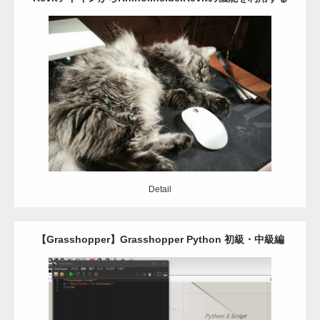
Category:
Revit
Rhinoceros
アドイン
C#
Detail
Detail
【Grasshopper】Grasshopper Python 初級・中級編
Category:
Grasshopper
python