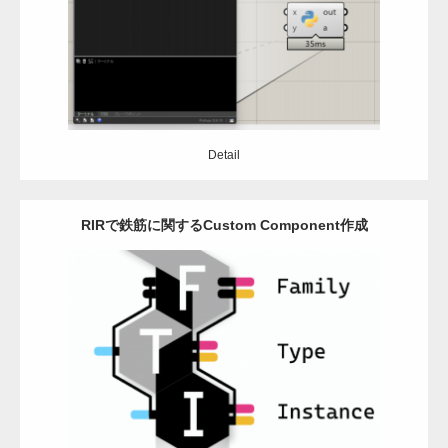
Detail
Detail
RIRで鉄筋に関するCustom Component作成
Category:
Grasshopper
Revit
python
Detail