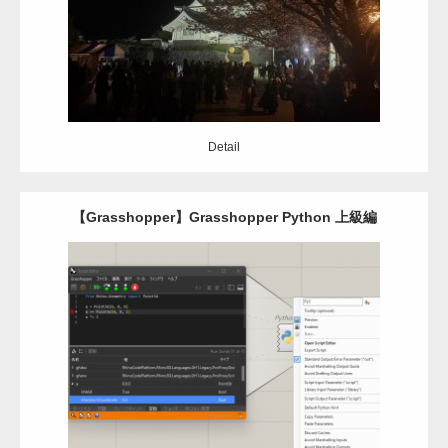
Detail
Detail
【Grasshopper】Grasshopper Python 上級編
Category:
Grasshopper
C#
python
Detail