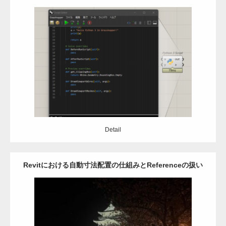
使ってみよう
Category:
Grasshopper
C#
python
Detail
Detail
Revitにおける自動寸法配置の仕組みとReferenceの扱い
Category:
Revit
アドイン
自動設計
API
C#