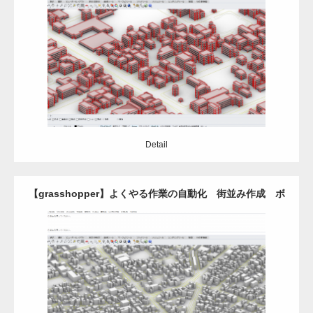
Update:
2021.02.21
Category:
Grasshopper
Rhinoceros
自動設計
Detail
Detail
【grasshopper】よくやる作業の自動化 街並み作成 ボ
リューム＋パラペット編
Update:
2021.03.9
Category:
Grasshopper
Rhinoceros
自動設計
Detail