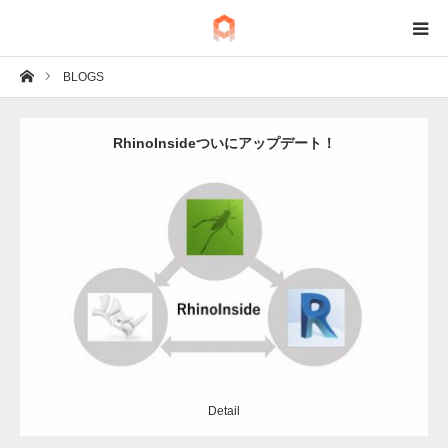
ホーム
BLOGS
BIM
IoT
RhinoInsideついにアップデート！
Fab
Update:
2021.09.13
Tech
Category:
Grasshopper
Revit
Rhinoceros
Detail
Detail