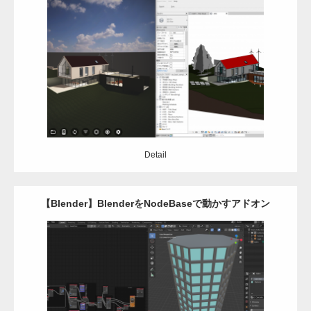
Update:
2020.10.13
Category:
Revit
Unity
XR
Detail
Detail
【Blender】BlenderをNodeBaseで動かすアドオン
Sverchokのご紹介
Update:
2020.10.8
Category:
アドイン
メッシュ
モデリング
アドイン
オープンソース